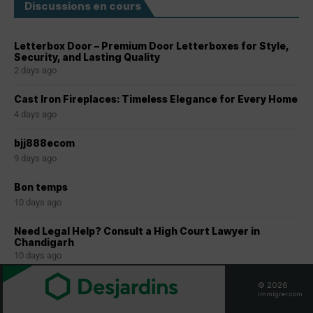
Discussions en cours
Letterbox Door – Premium Door Letterboxes for Style,
Security, and Lasting Quality
2 days ago
Cast Iron Fireplaces: Timeless Elegance for Every Home
4 days ago
bjj888ecom
9 days ago
Bon temps
10 days ago
Need Legal Help? Consult a High Court Lawyer in
Chandigarh
10 days ago
Séjour hors Québec avec RP obtenue via PEQ : risques et
© 2026
conséquences ?
immigrer.com
10 days ago