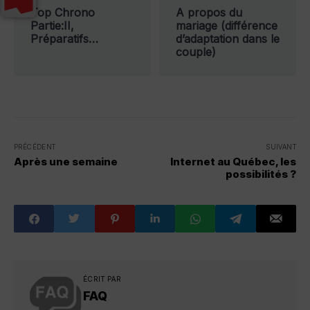
Top Chrono
A propos du
Partie:II,
mariage (différence
Préparatifs…
d’adaptation dans le
couple)
PRÉCÉDENT
SUIVANT
Après une semaine
Internet au Québec, les
possibilités ?
ÉCRIT PAR
FAQ