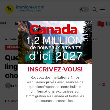
Immigrer au Canada: ressources et conseils
Accueil
FAQ
Démarches
Quel type de test linguistique en français
choisir
DÉMARCHES
FAQ
Quel type de test
linguistique en français
choisir
0
FAQ
3 MINUTES DE LECTURE
5.3K VUES
De
Andra