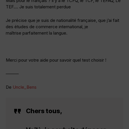
Mais pour le français ? Il y a le TCFQ, le TCF, le TEFAQ, Le
TEF…. Je suis totalement perdue
Je précise que je suis de nationalité française, que j’ai fait
des études de commerce international, je
maîtrise parfaitement la langue.
Merci pour votre aide pour savoir quel test choisir !
———
De
Uncle_Bens
Chers tous,