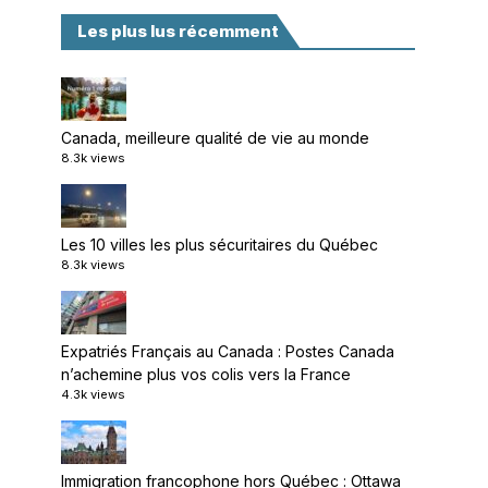
Les plus lus récemment
Canada, meilleure qualité de vie au monde
8.3k views
Les 10 villes les plus sécuritaires du Québec
8.3k views
Expatriés Français au Canada : Postes Canada
n’achemine plus vos colis vers la France
4.3k views
Immigration francophone hors Québec : Ottawa