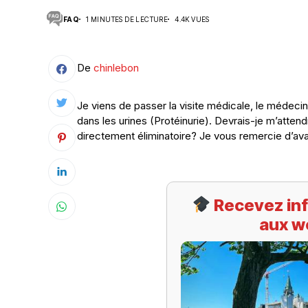
FAQ
1 MINUTES DE LECTURE
4.4K VUES
Suivi des démarches
Votre Profession/formation
De
chinlebon
Je viens de passer la visite médicale, le médeci
dans les urines (Protéinurie). Devrais-je m’att
directement éliminatoire? Je vous remercie d’a
Recevez inf
aux w