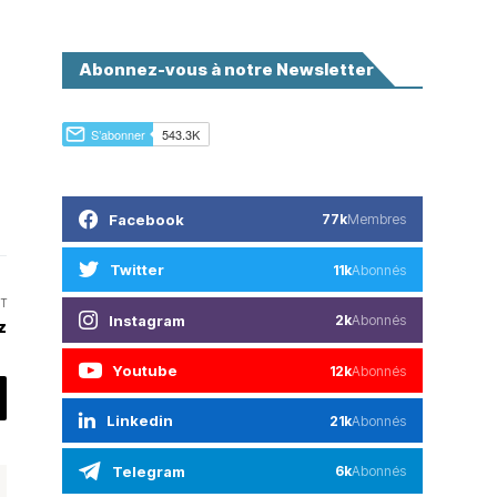
Abonnez-vous à notre Newsletter
Facebook
77k
Membres
Twitter
11k
Abonnés
T
Instagram
2k
Abonnés
z
Youtube
12k
Abonnés
Linkedin
21k
Abonnés
Telegram
6k
Abonnés