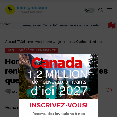
Immigrer au Canada: ressources et conseils
Accueil
FAQ
Home sweet home…….je rentre au Québec et j’ai des
questions.
FAQ
QUÉBÉCOIS EN FRANCE
Home sweet home…….je
rentre au Québec et j’ai des
questions.
0
FAQ
5 MINUTES DE LECTURE
2.6K VUES
Home sweet home…….