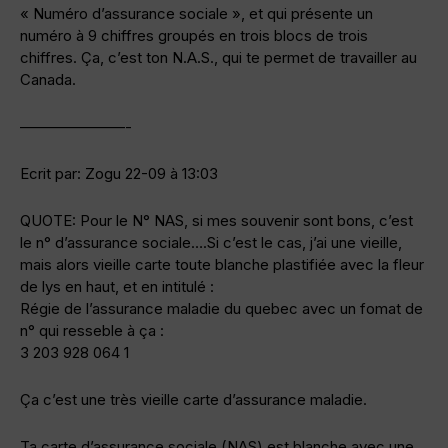
« Numéro d’assurance sociale », et qui présente un
numéro à 9 chiffres groupés en trois blocs de trois
chiffres. Ça, c’est ton N.A.S., qui te permet de travailler au
Canada.
———————-
Ecrit par: Zogu 22-09 à 13:03
QUOTE: Pour le N° NAS, si mes souvenir sont bons, c’est
le n° d’assurance sociale….Si c’est le cas, j’ai une vieille,
mais alors vieille carte toute blanche plastifiée avec la fleur
de lys en haut, et en intitulé :
Régie de l’assurance maladie du quebec avec un fomat de
n° qui resseble à ça :
3 203 928 064 1
Ça c’est une très vieille carte d’assurance maladie.
Ta carte d’assurance sociale (NAS) est blanche avec une