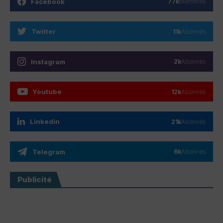
Facebook
77k
Membres
Twitter
11k
Abonnés
Instagram
2k
Abonnés
Youtube
12k
Abonnés
Linkedin
21k
Abonnés
Telegram
6k
Abonnés
Publicité