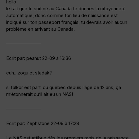
hello
le fait que tu soit né au Canada te donnes la citoyenneté
automatique, donc comme ton lieu de naissance est
indiqué sur ton passeport français, tu devrais avoir aucun
problème en arrivant au Canada.
———————-
Ecrit par: peanut 22-09 à 16:36
euh…zogu et stadak?
si falkor est parti du québec depuis l’âge de 12 ans, ça
m’étonnerait qu’il ait eu un NAS!
———————-
Ecrit par: Zephstone 22-09 à 17:28
Le NAS est attibué dès les premiers mois de la naissance