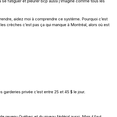
a se fatiguer et pleurer bcp aussi j’imagine comme tous les
rendre, aidez moi à comprendre ce système. Pourquoi c’est
t les crèches c’est pas ça qui manque à Montréal, alors où est
s garderies privée c’est entre 25 et 45 $ le jour.
 de revenu Québec et du niveau fédéral aussi. Mais il faut