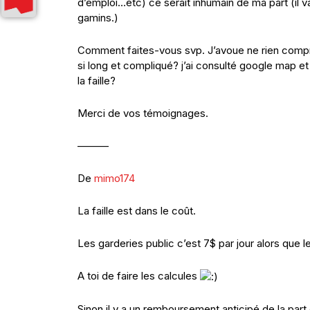
d’emploi…etc) ce serait inhumain de ma part (il v
gamins.)
Comment faites-vous svp. J’avoue ne rien comp
si long et compliqué? j’ai consulté google map e
la faille?
Merci de vos témoignages.
———
De
mimo174
La faille est dans le coût.
Les garderies public c’est 7$ par jour alors que le
A toi de faire les calcules
Sinon il y a un remboursement anticipé de la part