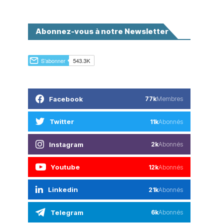
Abonnez-vous à notre Newsletter
Facebook
77k
Membres
Twitter
11k
Abonnés
Instagram
2k
Abonnés
Youtube
12k
Abonnés
Linkedin
21k
Abonnés
Telegram
6k
Abonnés