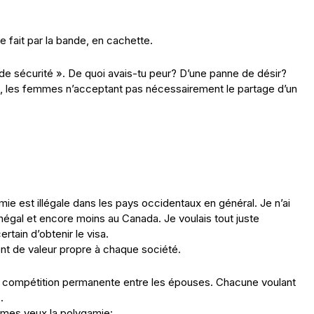
 se fait par la bande, en cachette.
 de sécurité ». De quoi avais-tu peur? D’une panne de désir?
me, les femmes n’acceptant pas nécessairement le partage d’un
mie est illégale dans les pays occidentaux en général. Je n’ai
négal et encore moins au Canada. Je voulais tout juste
rtain d’obtenir le visa.
nt de valeur propre à chaque société.
ne compétition permanente entre les épouses. Chacune voulant
.
 à mes yeux la polygamie: