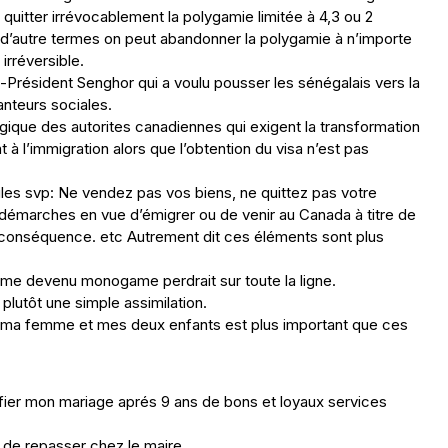
quitter irrévocablement la polygamie limitée à 4,3 ou 2
 d’autre termes on peut abandonner la polygamie à n’importe
irréversible.
-Président Senghor qui a voulu pousser les sénégalais vers la
nteurs sociales.
gique des autorites canadiennes qui exigent la transformation
à l’immigration alors que l’obtention du visa n’est pas
scules svp: Ne vendez pas vos biens, ne quittez pas votre
s démarches en vue d’émigrer ou de venir au Canada à titre de
n conséquence. etc Autrement dit ces éléments sont plus
ygame devenu monogame perdrait sur toute la ligne.
 plutôt une simple assimilation.
 ma femme et mes deux enfants est plus important que ces
fier mon mariage aprés 9 ans de bons et loyaux services
t de repasser chez le maire.