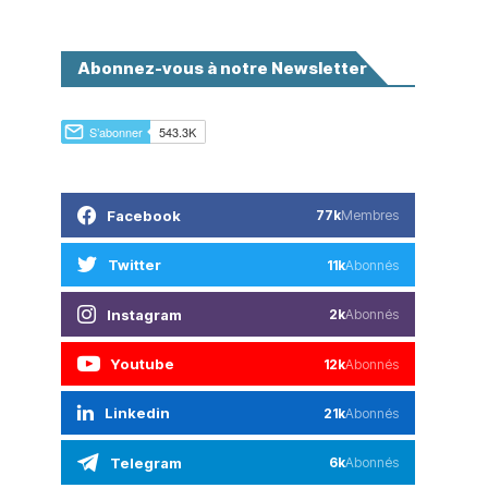
Abonnez-vous à notre Newsletter
Facebook
77k
Membres
Twitter
11k
Abonnés
Instagram
2k
Abonnés
Youtube
12k
Abonnés
Linkedin
21k
Abonnés
Telegram
6k
Abonnés