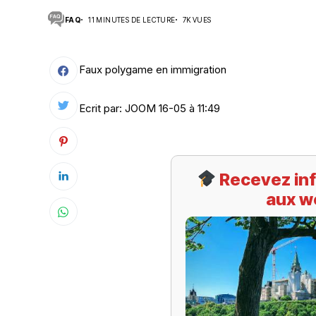
FAQ
11 MINUTES DE LECTURE
7K VUES
Suivi des démarches
Votre Profession/formation
Faux polygame en immigration
Ecrit par: JOOM 16-05 à 11:49
Recevez inf
aux w