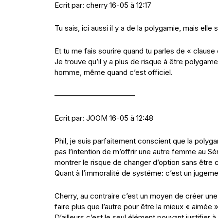
Ecrit par: cherry 16-05 à 12:17
Tu sais, ici aussi il y a de la polygamie, mais elle
Et tu me fais sourire quand tu parles de « clause
Je trouve qu’il y a plus de risque à être polyga
homme, même quand c’est officiel.
———————————
Ecrit par: JOOM 16-05 à 12:48
Phil, je suis parfaitement conscient que la polyga
pas l’intention de m’offrir une autre femme au Sé
montrer le risque de changer d’option sans être ce
Quant à l’immoralité de systéme: c’est un jugeme
Cherry, au contraire c’est un moyen de créer u
faire plus que l’autre pour être la mieux « aimée »
D’ailleurs c’est le seul élément pouvant justifier