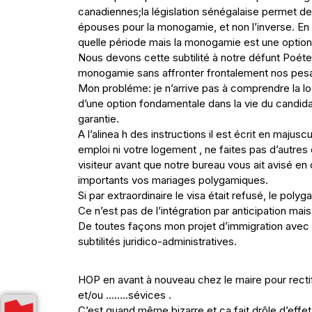
canadiennes;la législation sénégalaise permet de 
épouses pour la monogamie, et non l’inverse. En
quelle période mais la monogamie est une option 
Nous devons cette subtilité à notre défunt Poéte
monogamie sans affronter frontalement nos pesa
Mon probléme: je n’arrive pas à comprendre la lo
d’une option fondamentale dans la vie du candidat 
garantie.
A l’alinea h des instructions il est écrit en maju
emploi ni votre logement , ne faites pas d’autre
visiteur avant que notre bureau vous ait avisé e
importants vos mariages polygamiques.
Si par extraordinaire le visa était refusé, le pol
Ce n’est pas de l’intégration par anticipation mais
De toutes façons mon projet d’immigration avec
subtilités juridico-administratives.
HOP en avant à nouveau chez le maire pour recti
et/ou ……..sévices .
C’est quand même bizarre et ça fait drôle d’effe