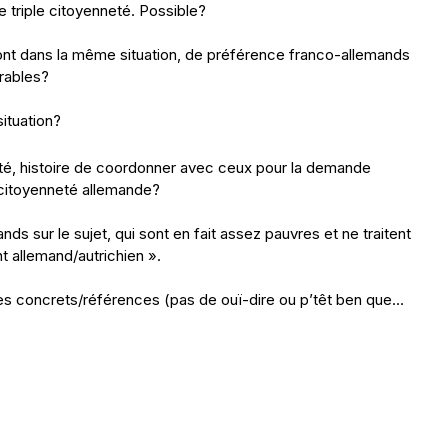
e triple citoyenneté. Possible?
 sont dans la même situation, de préférence franco-allemands
rables?
ituation?
neté, histoire de coordonner avec ceux pour la demande
a citoyenneté allemande?
ds sur le sujet, qui sont en fait assez pauvres et ne traitent
t allemand/autrichien ».
s concrets/références (pas de ouï-dire ou p’têt ben que…