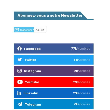
Abonnez-vous à notre Newsletter
Facebook
77k
Membres
Twitter
11k
Abonnés
Instagram
2k
Abonnés
Youtube
12k
Abonnés
Linkedin
21k
Abonnés
Telegram
6k
Abonnés