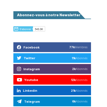
Abonnez-vous à notre Newsletter
Facebook
77k
Membres
Twitter
11k
Abonnés
Instagram
2k
Abonnés
Youtube
12k
Abonnés
Linkedin
21k
Abonnés
Telegram
6k
Abonnés