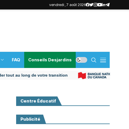
vendredi , 7 août 2026
FAQ
Conseils Desjardins
u long de votre transition
Plus de
Centre Éducatif
Publicité