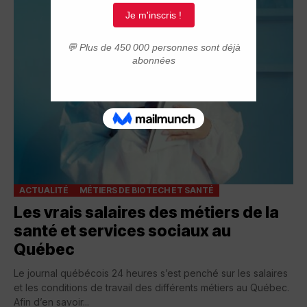
ACTUALITÉ
MÉTIERS DE BIOTECH ET SANTÉ
Les vrais salaires des métiers de la
santé et services sociaux au
Québec
Le journal québécois 24 heures s’est penché sur les salaires
et les conditions de travail des différents métiers au Québec.
Afin d’en savoir...