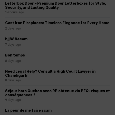
Letterbox Door – Premium Door Letterboxes for Style,
Security, and Lasting Quality
14 hours ago
Cast Iron Fireplaces: Timeless Elegance for Every Home
2 days ago
bjj888ecom
7 days ago
Bon temps
8 days ago
Need Legal Help? Consult a High Court Lawyer in
Chandigarh
8 days ago
Séjour hors Québec avec RP obtenue via PEQ : risques et
conséquences ?
9 days ago
La peur de me faire scam