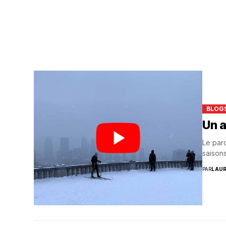
Suivi des démarches
Votre Profession/formation
BLOG
Un a
Le par
saisons
PAR
LAU