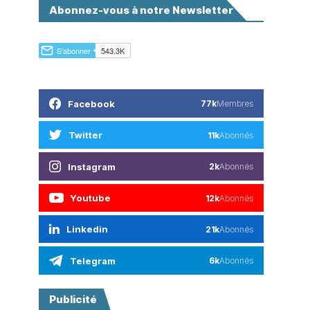
Abonnez-vous à notre Newsletter
Facebook
77k
Membres
Twitter
11k
Abonnés
Instagram
2k
Abonnés
Youtube
12k
Abonnés
Linkedin
21k
Abonnés
Telegram
6k
Abonnés
Publicité