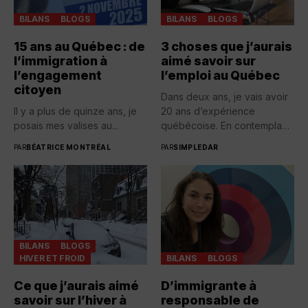
BILANS
BLOGS
BILANS
BLOGS
15 ans au Québec : de
3 choses que j’aurais
l’immigration à
aimé savoir sur
l’engagement
l’emploi au Québec
citoyen
Dans deux ans, je vais avoir
Il y a plus de quinze ans, je
20 ans d’expérience
posais mes valises au...
québécoise. En contemplant
toutes...
PAR
BÉATRICE MONTRÉAL
PAR
SIMPLEDAR
BILANS
BLOGS
HIVER ET FROID
BILANS
BLOGS
Ce que j’aurais aimé
D’immigrante à
savoir sur l’hiver à
responsable de