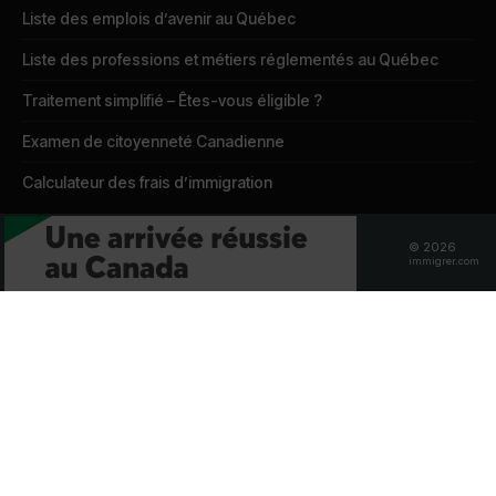
Liste des emplois d’avenir au Québec
Liste des professions et métiers réglementés au Québec
Traitement simplifié – Êtes-vous éligible ?
Examen de citoyenneté Canadienne
Calculateur des frais d’immigration
© 2026
IMMIGRER.COM
immigrer.com
Dans les médias
Qui sommes-nous?
Kit média
Annoncez sur le site
Contactez-nous