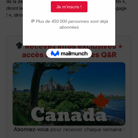
de la dernière. « Toutes les bonnes choses ont une fin »,
diront les plus fatalistes de mes fans :-), »Enfin il dégage
! », diront d’autres.
Recevez infos exclusives +
accès aux webinaires Q&R
Abonnez-vous
pour recevoir chaque semaine :