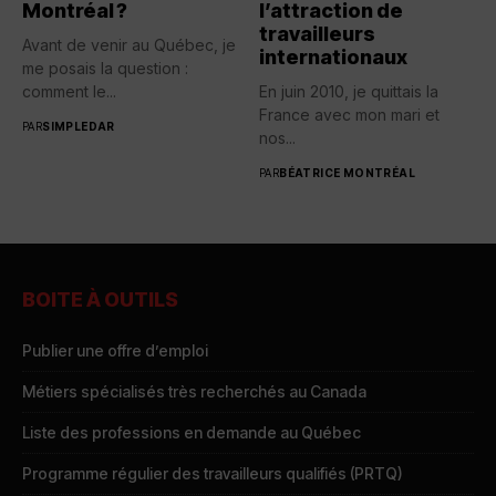
Montréal ?
l’attraction de
travailleurs
Avant de venir au Québec, je
internationaux
me posais la question :
comment le...
En juin 2010, je quittais la
France avec mon mari et
PAR
SIMPLEDAR
nos...
PAR
BÉATRICE MONTRÉAL
BOITE À OUTILS
Publier une offre d’emploi
Métiers spécialisés très recherchés au Canada
Liste des professions en demande au Québec
Programme régulier des travailleurs qualifiés (PRTQ)