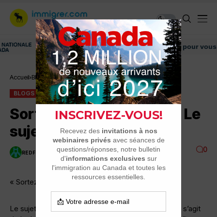
Découvrez nos conseils et informations pour vous aider
Accueil
Blogs
Sortez vos mouchoirs ! » Le sujet…
BLOGS
Sortez vos mouchoirs ! » Le
sujet…
0
REDFLAG
1 MINUTES DE LECTURE
2.3K VUES
« Sortez vos mouchoirs ! »
Le sujet de cette chronique est tout trouvé puisqu’il s’agit