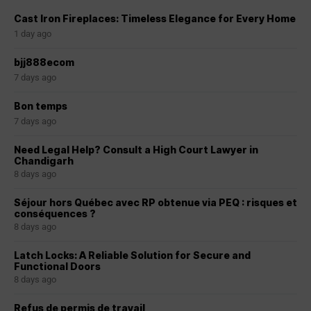
Cast Iron Fireplaces: Timeless Elegance for Every Home
1 day ago
bjj888ecom
7 days ago
Bon temps
7 days ago
Need Legal Help? Consult a High Court Lawyer in
Chandigarh
8 days ago
Séjour hors Québec avec RP obtenue via PEQ : risques et
conséquences ?
8 days ago
Latch Locks: A Reliable Solution for Secure and
Functional Doors
8 days ago
Refus de permis de travail