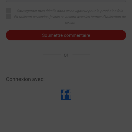
Sauvegarder mes détails dans ce navigateur pour la prochaine fois
En utilisant ce service, je suis en accord avec les termes d'utilisation de
ce site
Soumettre commentaire
or
Connexion avec: