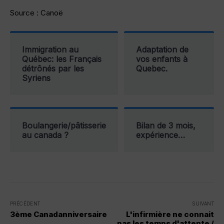
Source : Canoë
Immigration au
Adaptation de
Québec: les Français
vos enfants à
détrônés par les
Quebec.
Syriens
Boulangerie/pâtisserie
Bilan de 3 mois,
au canada ?
expérience…
PRÉCÉDENT
SUIVANT
3ème Canadanniversaire
L'infirmière ne connait
pas les temps d'attente /