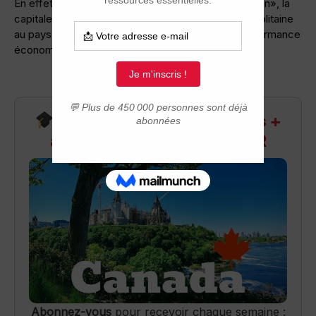
En effet, selon le magazine américain «Site Selection», la
capitale du Québec est la deuxième région métropolitaine
au pays, derrière Hamilton en Ontario, pour sa performance
économique.
Recevez infos exclusives +
accès aux webinaires Q&R
Abonnez-vous
pour recevoir chaque semaine :