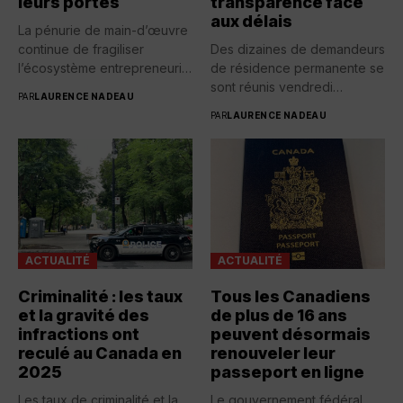
leurs portes
transparence face
aux délais
La pénurie de main-d’œuvre
continue de fragiliser
Des dizaines de demandeurs
l’écosystème entrepreneurial
de résidence permanente se
québécois. Selon une...
sont réunis vendredi
PAR
LAURENCE NADEAU
devant...
PAR
LAURENCE NADEAU
ACTUALITÉ
ACTUALITÉ
Criminalité : les taux
Tous les Canadiens
et la gravité des
de plus de 16 ans
infractions ont
peuvent désormais
reculé au Canada en
renouveler leur
2025
passeport en ligne
Les taux de criminalité et la
Le gouvernement fédéral