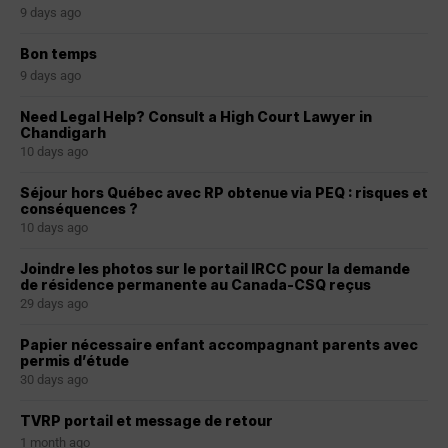
9 days ago
Bon temps
9 days ago
Need Legal Help? Consult a High Court Lawyer in
Chandigarh
10 days ago
Séjour hors Québec avec RP obtenue via PEQ : risques et
conséquences ?
10 days ago
Joindre les photos sur le portail IRCC pour la demande
de résidence permanente au Canada-CSQ reçus
29 days ago
Papier nécessaire enfant accompagnant parents avec
permis d’étude
30 days ago
TVRP portail et message de retour
1 month ago