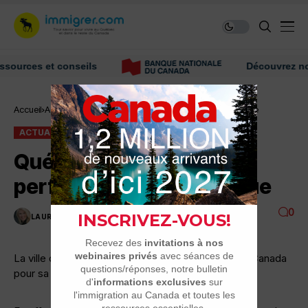
ces et conseils
Découvrez nos con
Accueil
Actualité
Québec, 2e pour la performance économique
ACTUALITÉ
Québec, 2e pour la
performance économique
0
LAURENCE NADEAU
1 MINUTES DE LECTURE
2K VUES
La ville de Québec arrive en deuxième position au Canada
pour sa performance économique.