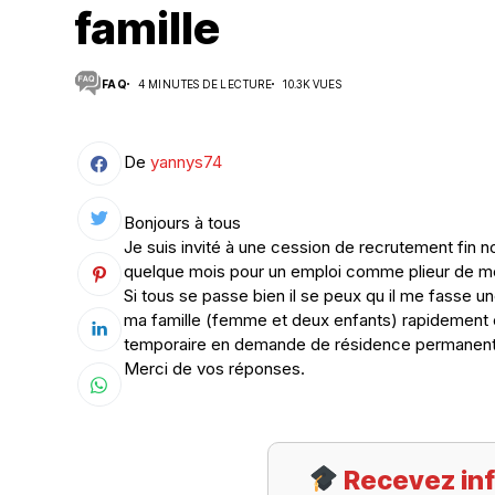
famille
Suivi des démarches
FAQ
4 MINUTES DE LECTURE
10.3K VUES
Votre Profession/formation
De
yannys74
Bonjours à tous
Je suis invité à une cession de recrutement fin n
quelque mois pour un emploi comme plieur de méta
Si tous se passe bien il se peux qu il me fasse 
ma famille (femme et deux enfants) rapidement et 
temporaire en demande de résidence permanen
Merci de vos réponses.
Recevez inf