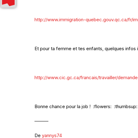
http://www.immigration-quebec.gouv.qc.ca/fr/immi
Et pour ta femme et tes enfants, quelques infos ic
http://www.cic.gc.ca/francais/travailler/demande
Bonne chance pour la job ! :flowers: :thumbsup:
———
De
yannys74