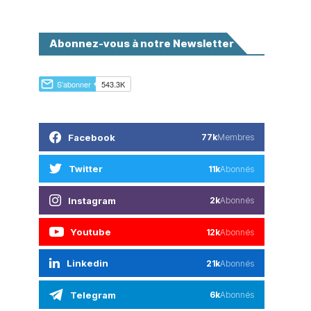
Abonnez-vous à notre Newsletter
Facebook
77k
Membres
Twitter
11k
Abonnés
Instagram
2k
Abonnés
Youtube
12k
Abonnés
Linkedin
21k
Abonnés
Telegram
6k
Abonnés