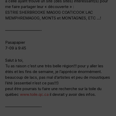
à celle ayant trouvé un site (des sites) interessant(s) pour
me faire partager leur « découverte » :
ESTRIE SHERBROOKE MAGOG COATICOOK LAC
MEMPHREMAGOG, MONTS et MONTAGNES, ETC …!
—————————-
Pasapapier
7-09 à 9:45
Salut à toi,
Tu as raison c’est une très belle région!!! pour y aller les
étés et les fins de semaine, je l’apprécie énormément.
beaucoup de lacs, pas mal d’artistes et peu de moustiques
l’été (essentiel n’est ce pas!!!)
peut être pourrais tu faire une recherche sur la toile du
québec
www.toile.qc.ca
il devrait y avoir des infos.
—————————-