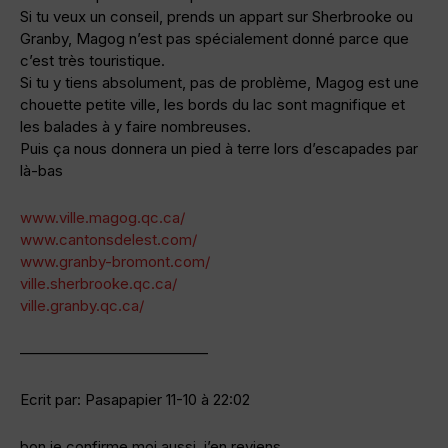
Si tu veux un conseil, prends un appart sur Sherbrooke ou
Granby, Magog n’est pas spécialement donné parce que
c’est très touristique.
Si tu y tiens absolument, pas de problème, Magog est une
chouette petite ville, les bords du lac sont magnifique et
les balades à y faire nombreuses.
Puis ça nous donnera un pied à terre lors d’escapades par
là-bas
www.ville.magog.qc.ca/
www.cantonsdelest.com/
www.granby-bromont.com/
ville.sherbrooke.qc.ca/
ville.granby.qc.ca/
————————————–
Ecrit par: Pasapapier 11-10 à 22:02
bon je confirme moi aussi, j’en reviens.