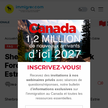
Immigrer au Canada: ressources et conseils
Accueil
FAQ
Sherbrooke, Magog, Rock Forest, North Hatley…en Estrie
FAQ
RÉGIONS DU QUÉBEC
Sherbrooke, Magog, Rock
Forest, North Hatley…en
Estrie
0
FAQ
9 MINUTES DE LECTURE
4.5K VUES
Sherbrooke, Magog, Rock Forest, North Hatley…en Estrie