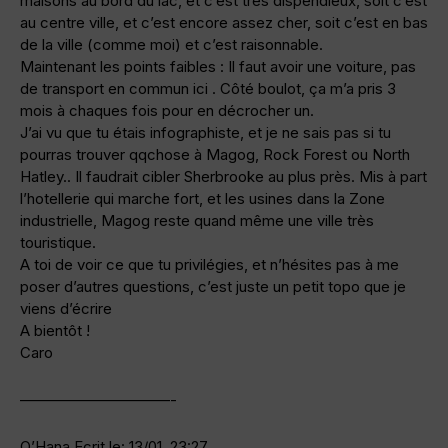
maisons au bord du lac, et c’est tres dispendieux, soit c’est
au centre ville, et c’est encore assez cher, soit c’est en bas
de la ville (comme moi) et c’est raisonnable.
Maintenant les points faibles : Il faut avoir une voiture, pas
de transport en commun ici . Côté boulot, ça m’a pris 3
mois à chaques fois pour en décrocher un.
J’ai vu que tu étais infographiste, et je ne sais pas si tu
pourras trouver qqchose à Magog, Rock Forest ou North
Hatley.. Il faudrait cibler Sherbrooke au plus près. Mis à part
l’hotellerie qui marche fort, et les usines dans la Zone
industrielle, Magog reste quand même une ville très
touristique.
A toi de voir ce que tu privilégies, et n’hésites pas à me
poser d’autres questions, c’est juste un petit topo que je
viens d’écrire
A bientôt !
Caro
——————————-
O’Hana Ecrit le: 13/01, 23:27