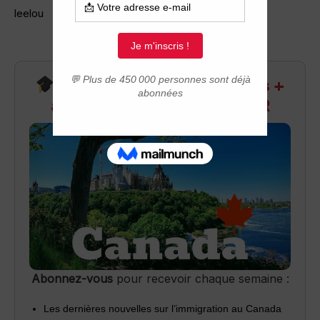
leelou Ecrit le: 2/01, 11:53
Recevez infos exclusives +
accès aux webinaires Q&R
Abonnez-vous
pour recevoir chaque semaine :
Les dernières nouvelles sur l’immigration au Canada