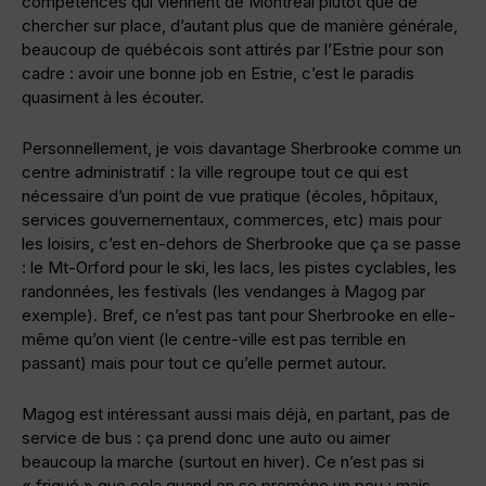
compétences qui viennent de Montréal plutôt que de
chercher sur place, d’autant plus que de manière générale,
beaucoup de québécois sont attirés par l’Estrie pour son
cadre : avoir une bonne job en Estrie, c’est le paradis
quasiment à les écouter.
Personnellement, je vois davantage Sherbrooke comme un
centre administratif : la ville regroupe tout ce qui est
nécessaire d’un point de vue pratique (écoles, hôpitaux,
services gouvernementaux, commerces, etc) mais pour
les loisirs, c’est en-dehors de Sherbrooke que ça se passe
: le Mt-Orford pour le ski, les lacs, les pistes cyclables, les
randonnées, les festivals (les vendanges à Magog par
exemple). Bref, ce n’est pas tant pour Sherbrooke en elle-
même qu’on vient (le centre-ville est pas terrible en
passant) mais pour tout ce qu’elle permet autour.
Magog est intéressant aussi mais déjà, en partant, pas de
service de bus : ça prend donc une auto ou aimer
beaucoup la marche (surtout en hiver). Ce n’est pas si
« friqué » que cela quand on se promène un peu : mais