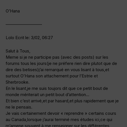
O’Hana
————————–
Lolo Ecrit le: 3/02, 06:27
Salut à Tous,
Meme si je ne participe pas (avec des posts) sur les
forums tous les jours(je ne préfere rien dire plutot que de
dire des betises)j’ai remarqué en vous lisant à tous,et
surtout O’Hana son attachement pour l’Estrie et
Sherbrooke.
En le lisant,je me suis toujors dit que ce petit bout de
monde mériterait un petit bout d’attention…
Et bien c’est arrivé,et par hasard,et plus rapidement que je
ne le pensais.
Je vais certainement devoir « reprendre » certains cours
au Canada,lorsque j’aurai terminé mes études ici,ce qui
m’amene souvent à me renseigner sur les différentes