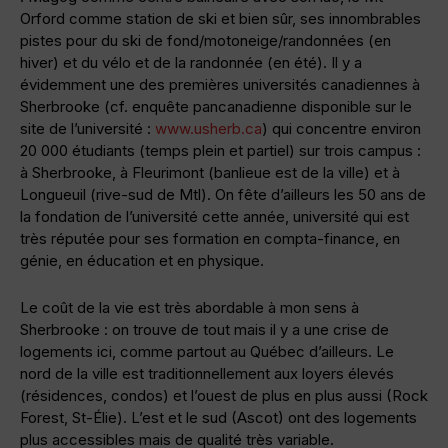
Orford comme station de ski et bien sûr, ses innombrables
pistes pour du ski de fond/motoneige/randonnées (en
hiver) et du vélo et de la randonnée (en été). Il y a
évidemment une des premières universités canadiennes à
Sherbrooke (cf. enquête pancanadienne disponible sur le
site de l’université :
www.usherb.ca
) qui concentre environ
20 000 étudiants (temps plein et partiel) sur trois campus :
à Sherbrooke, à Fleurimont (banlieue est de la ville) et à
Longueuil (rive-sud de Mtl). On fête d’ailleurs les 50 ans de
la fondation de l’université cette année, université qui est
très réputée pour ses formation en compta-finance, en
génie, en éducation et en physique.
Le coût de la vie est très abordable à mon sens à
Sherbrooke : on trouve de tout mais il y a une crise de
logements ici, comme partout au Québec d’ailleurs. Le
nord de la ville est traditionnellement aux loyers élevés
(résidences, condos) et l’ouest de plus en plus aussi (Rock
Forest, St-Élie). L’est et le sud (Ascot) ont des logements
plus accessibles mais de qualité très variable.