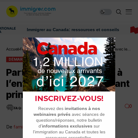
Immigrer au Canada: ressources et conseils
Accueil
FAQ
Démarches
Participation du conjoint à l’entrevue avec le
requérant principal
DÉMARCHES
FAQ
Participation du conjoint à
l’entrevue avec le requérant
principal
0
FAQ
1 MINUTES DE LECTURE
4.5K VUES
De
famille_rci