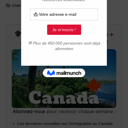
Bjr cher(ès) forumistes,
Recevez infos exclusives +
accès aux webinaires Q&R
Abonnez-vous
pour recevoir chaque semaine :
Les dernières nouvelles sur l’immigration au Canada