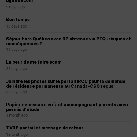
bjj888ecom
9 days ago
Bon temps
10 days ago
Séjour hors Québec avec RP obtenue via PEQ : risques et
conséquences ?
11 days ago
La peur de me faire scam
24 days ago
Joindre les photos sur le portail IRCC pour la demande
de résidence permanente au Canada-CSQ reçus
30 days ago
Papier nécessaire enfant accompagnant parents avec
permis d’étude
1 month ago
TVRP portail et message de retour
1 month ago