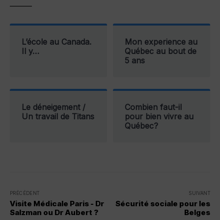
———
L’école au Canada.
Mon experience au
Il y…
Québec au bout de
5 ans
Le déneigement /
Combien faut-il
Un travail de Titans
pour bien vivre au
Québec?
PRÉCÉDENT
SUIVANT
Visite Médicale Paris - Dr
Sécurité sociale pour les
Salzman ou Dr Aubert ?
Belges