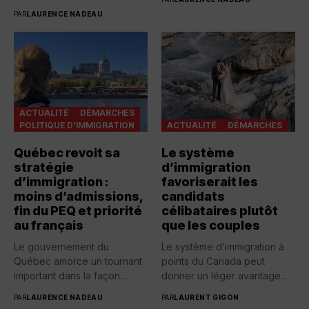
PAR
LAURENCE NADEAU
ACTUALITÉ
DÉMARCHES
POLITIQUE D'IMMIGRATION
ACTUALITÉ
DÉMARCHES
Québec revoit sa
Le système
stratégie
d’immigration
d’immigration :
favoriserait les
moins d’admissions,
candidats
fin du PEQ et priorité
célibataires plutôt
au français
que les couples
Le gouvernement du
Le système d’immigration à
Québec amorce un tournant
points du Canada peut
important dans la façon
donner un léger avantage...
d’accueillir...
PAR
LAURENCE NADEAU
PAR
LAURENT GIGON