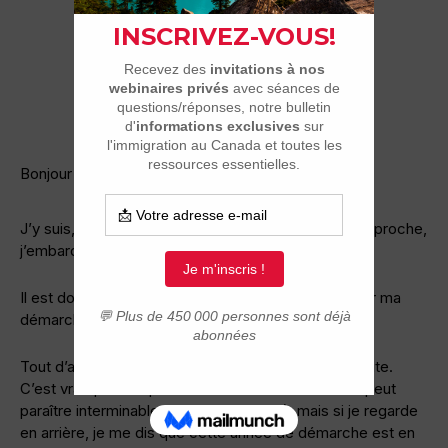
Bonjour à tous,
J’y suis, la traversée vers ma nouvelle vie est toute proche,
j’embarque samedi 4 sur le vol Corsair à 13h45.
Il est donc temps pour moi de faire un petit bilan sur ma
démarche d’immigration.
Tout d’abord je dirais que le temps est passé très vite.
C’est vrai que lorsqu’on attend la fameuse brune il peut
paraître interminable (hein mon Patou !), mais si je regarde
en arrière, je me dis que cette année de démarche est en