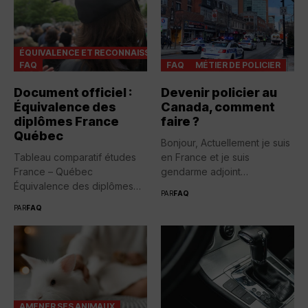
ÉQUIVALENCE ET RECONNAISSANCES
FAQ
FAQ
MÉTIER DE POLICIER
Document officiel :
Devenir policier au
Équivalence des
Canada, comment
diplômes France
faire ?
Québec
Bonjour, Actuellement je suis
Tableau comparatif études
en France et je suis
France – Québec
gendarme adjoint
Équivalence des diplômes
volontaire....
PAR
FAQ
entre la France...
PAR
FAQ
AMENER SES ANIMAUX