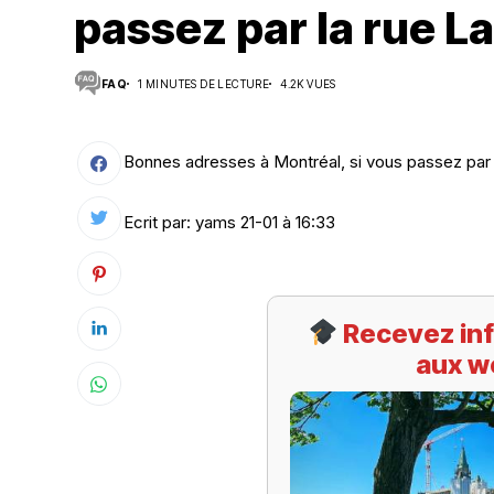
passez par la rue La
Suivi des démarches
FAQ
1 MINUTES DE LECTURE
4.2K VUES
Votre Profession/formation
Bonnes adresses à Montréal, si vous passez par l
Ecrit par: yams 21-01 à 16:33
Recevez inf
aux w