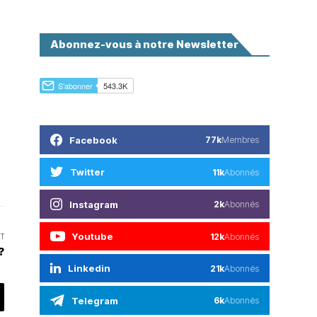
Abonnez-vous à notre Newsletter
Facebook
77k
Membres
Twitter
11k
Abonnés
Instagram
2k
Abonnés
Youtube
12k
Abonnés
T
?
Linkedin
21k
Abonnés
Telegram
6k
Abonnés