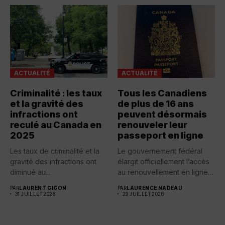
ACTUALITÉ
ACTUALITÉ
Criminalité : les taux
Tous les Canadiens
et la gravité des
de plus de 16 ans
infractions ont
peuvent désormais
reculé au Canada en
renouveler leur
2025
passeport en ligne
Les taux de criminalité et la
Le gouvernement fédéral
gravité des infractions ont
élargit officiellement l’accès
diminué au...
au renouvellement en ligne
des passeports...
PAR
LAURENT GIGON
PAR
LAURENCE NADEAU
31 JUILLET 2026
29 JUILLET 2026