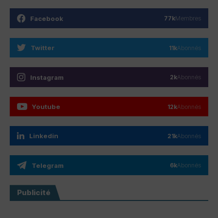
Facebook
77k
Membres
Twitter
11k
Abonnés
Instagram
2k
Abonnés
Youtube
12k
Abonnés
Linkedin
21k
Abonnés
Telegram
6k
Abonnés
Publicité