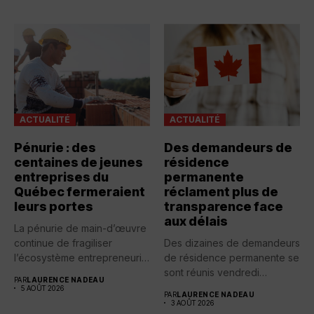
ACTUALITÉ
ACTUALITÉ
Pénurie : des
Des demandeurs de
centaines de jeunes
résidence
entreprises du
permanente
Québec fermeraient
réclament plus de
leurs portes
transparence face
aux délais
La pénurie de main-d’œuvre
continue de fragiliser
Des dizaines de demandeurs
l’écosystème entrepreneurial
de résidence permanente se
québécois. Selon une...
sont réunis vendredi
PAR
LAURENCE NADEAU
devant...
5 AOÛT 2026
PAR
LAURENCE NADEAU
3 AOÛT 2026