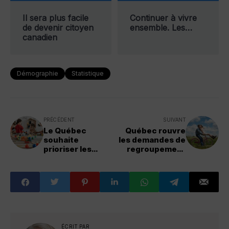
Il sera plus facile
Continuer à vivre
de devenir citoyen
ensemble. Les…
canadien
Démographie
Statistique
PRÉCÉDENT
SUIVANT
Le Québec
Québec rouvre
souhaite
les demandes de
prioriser les
regroupement
familles du
familial, mais avec
Québec et les
un nouveau
résidents
plafond
permanents aux
garderies
ÉCRIT PAR