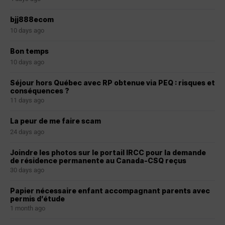
bjj888ecom
10 days ago
Bon temps
10 days ago
Séjour hors Québec avec RP obtenue via PEQ : risques et
conséquences ?
11 days ago
La peur de me faire scam
24 days ago
Joindre les photos sur le portail IRCC pour la demande
de résidence permanente au Canada-CSQ reçus
30 days ago
Papier nécessaire enfant accompagnant parents avec
permis d’étude
1 month ago