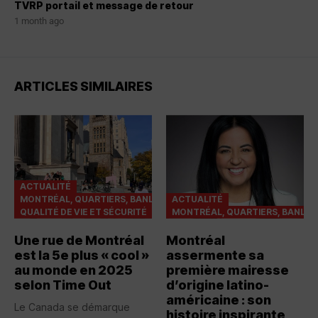
TVRP portail et message de retour
1 month ago
ARTICLES SIMILAIRES
ACTUALITÉ
MONTRÉAL, QUARTIERS, BANLIEUES
ACTUALITÉ
QUALITÉ DE VIE ET SÉCURITÉ
MONTRÉAL, QUARTIERS, BANLIE
Une rue de Montréal
Montréal
est la 5e plus « cool »
assermente sa
au monde en 2025
première mairesse
selon Time Out
d’origine latino-
américaine : son
Le Canada se démarque
histoire inspirante