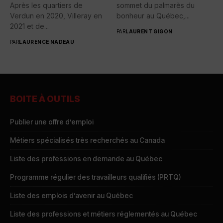
Après les quartiers de
sommet du palmarès du
Verdun en 2020, Villeray en
bonheur au Québec,...
2021 et de...
PAR
LAURENT GIGON
PAR
LAURENCE NADEAU
BOITE À OUTILS
Publier une offre d’emploi
Métiers spécialisés très recherchés au Canada
Liste des professions en demande au Québec
Programme régulier des travailleurs qualifiés (PRTQ)
Liste des emplois d’avenir au Québec
Liste des professions et métiers réglementés au Québec