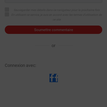
Sauvegarder mes détails dans ce navigateur pour la prochaine fois
En utilisant ce service, je suis en accord avec les termes d'utilisation de
ce site
Soumettre commentaire
or
Connexion avec: