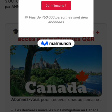
3 OCTOBRE 2013
par ANNE-SOPHIE CARPENTIER
Recevez infos exclusives +
accès aux webinaires Q&R
Abonnez-vous
pour recevoir chaque semaine :
Les dernières nouvelles sur l’immigration au Canada