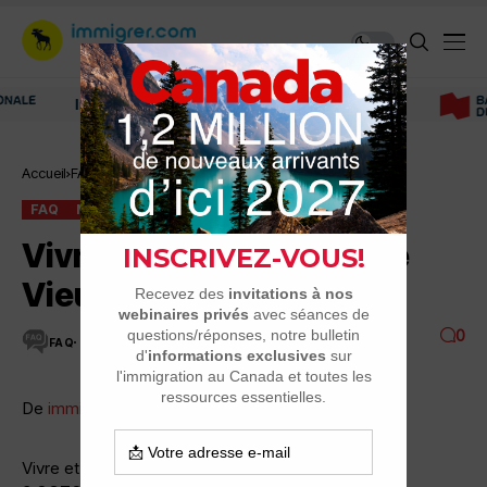
Immigrer au Canada: ressources et conseils
Accueil
FAQ
Vivre et travailler dans le Vieux-Montréal
FAQ
MONTRÉAL, QUARTIERS, BANLIEUES
Vivre et travailler dans le
Vieux-Montréal
0
FAQ
2 MINUTES DE LECTURE
3.5K VUES
De
immigrer.com
Vivre et travailler dans le Vieux-Montréal