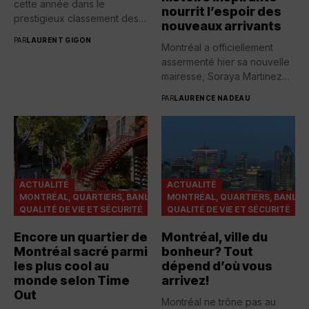
cette année dans le
nourrit l’espoir des
prestigieux classement des
nouveaux arrivants
rues...
PAR
LAURENT GIGON
Montréal a officiellement
assermenté hier sa nouvelle
mairesse, Soraya Martinez
Ferrada, devenant...
PAR
LAURENCE NADEAU
ACTUALITÉ
ACTUALITÉ
MONTRÉAL, QUARTIERS, BANLIEUES
MONTRÉAL, QUARTIERS, BANLIE
QUALITÉ DE VIE ET SÉCURITÉ
QUALITÉ DE VIE ET SÉCURITÉ
Encore un quartier de
Montréal, ville du
Montréal sacré parmi
bonheur? Tout
les plus cool au
dépend d’où vous
monde selon Time
arrivez!
Out
Montréal ne trône pas au