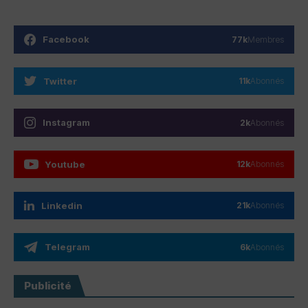
Facebook
77k
Membres
Twitter
11k
Abonnés
Instagram
2k
Abonnés
Youtube
12k
Abonnés
Linkedin
21k
Abonnés
Telegram
6k
Abonnés
Publicité