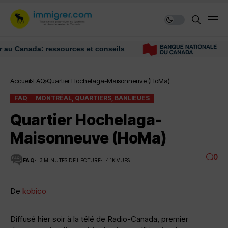
Canada: ressources et conseils
Déc
Accueil
FAQ
Quartier Hochelaga-Maisonneuve (HoMa)
FAQ
MONTRÉAL, QUARTIERS, BANLIEUES
Quartier Hochelaga-
Maisonneuve (HoMa)
0
FAQ
3 MINUTES DE LECTURE
4.1K VUES
De
kobico
Diffusé hier soir à la télé de Radio-Canada, premier