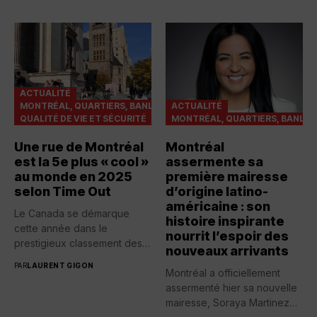
ACTUALITÉ
MONTRÉAL, QUARTIERS, BANLIEUES
ACTUALITÉ
QUALITÉ DE VIE ET SÉCURITÉ
MONTRÉAL, QUARTIERS, BANLIE
Une rue de Montréal
Montréal
est la 5e plus « cool »
assermente sa
au monde en 2025
première mairesse
selon Time Out
d’origine latino-
américaine : son
Le Canada se démarque
histoire inspirante
cette année dans le
nourrit l’espoir des
prestigieux classement des
nouveaux arrivants
rues...
PAR
LAURENT GIGON
Montréal a officiellement
assermenté hier sa nouvelle
mairesse, Soraya Martinez