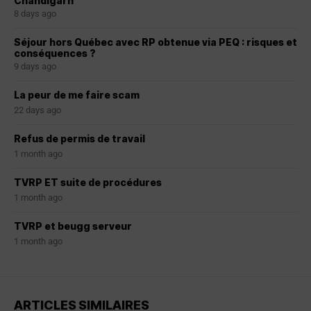
Chandigarh
8 days ago
Séjour hors Québec avec RP obtenue via PEQ : risques et
conséquences ?
9 days ago
La peur de me faire scam
22 days ago
Refus de permis de travail
1 month ago
TVRP ET suite de procédures
1 month ago
TVRP et beugg serveur
1 month ago
ARTICLES SIMILAIRES