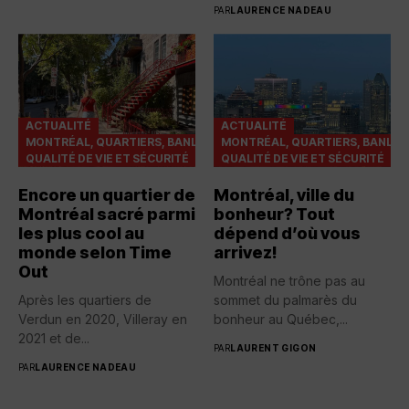
Ferrada, devenant...
PAR
LAURENCE NADEAU
ACTUALITÉ
ACTUALITÉ
MONTRÉAL, QUARTIERS, BANLIEUES
MONTRÉAL, QUARTIERS, BANLIE
QUALITÉ DE VIE ET SÉCURITÉ
QUALITÉ DE VIE ET SÉCURITÉ
Encore un quartier de
Montréal, ville du
Montréal sacré parmi
bonheur? Tout
les plus cool au
dépend d’où vous
monde selon Time
arrivez!
Out
Montréal ne trône pas au
Après les quartiers de
sommet du palmarès du
Verdun en 2020, Villeray en
bonheur au Québec,...
2021 et de...
PAR
LAURENT GIGON
PAR
LAURENCE NADEAU