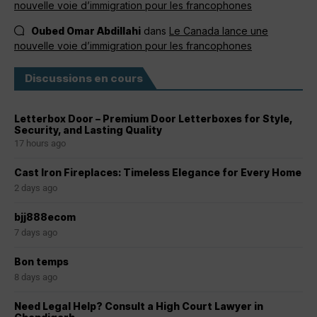
nouvelle voie d’immigration pour les francophones
Oubed Omar Abdillahi
dans
Le Canada lance une
nouvelle voie d’immigration pour les francophones
Discussions en cours
Letterbox Door – Premium Door Letterboxes for Style,
Security, and Lasting Quality
17 hours ago
Cast Iron Fireplaces: Timeless Elegance for Every Home
2 days ago
bjj888ecom
7 days ago
Bon temps
8 days ago
Need Legal Help? Consult a High Court Lawyer in