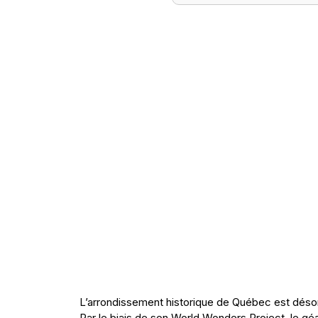
L’arrondissement historique de Québec est dés
Par le biais de son World Wonders Project, le gé