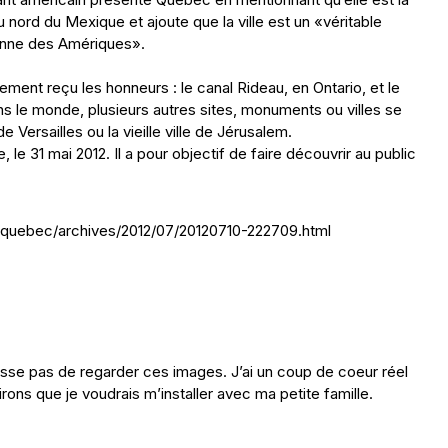
u nord du Mexique et ajoute que la ville est un «véritable
péenne des Amériques».
ement reçu les honneurs : le canal Rideau, en Ontario, et le
ns le monde, plusieurs autres sites, monuments ou villes se
de Versailles ou la vieille ville de Jérusalem.
e 31 mai 2012. Il a pour objectif de faire découvrir au public
nal/quebec/archives/2012/07/20120710-222709.html
lasse pas de regarder ces images. J’ai un coup de coeur réel
virons que je voudrais m’installer avec ma petite famille.