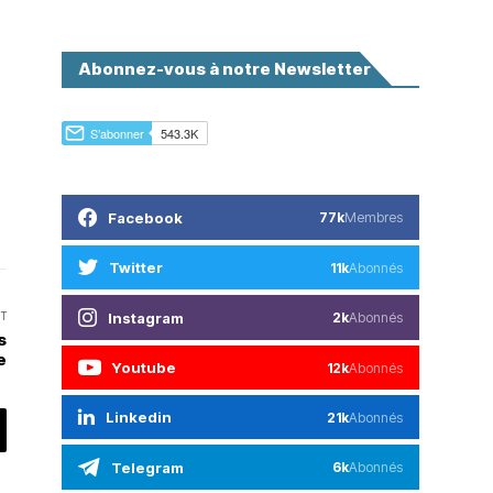
Abonnez-vous à notre Newsletter
Facebook
77k
Membres
Twitter
11k
Abonnés
Instagram
T
2k
Abonnés
s
e
Youtube
12k
Abonnés
Linkedin
21k
Abonnés
Telegram
6k
Abonnés