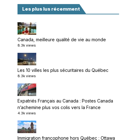
Les plus lus récemment
Canada, meilleure qualité de vie au monde
8.3k views
Les 10 villes les plus sécuritaires du Québec
8.3k views
Expatriés Français au Canada : Postes Canada
n’achemine plus vos colis vers la France
4.3k views
Immigration francophone hors Québec : Ottawa