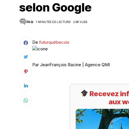
selon Google
Suivi des démarches
FAQ
1 MINUTES DE LECTURE
2.8K VUES
Votre Profession/formation
De
futurquébecois
Par Jean­François Racine | Agence QMI
Recevez inf
aux w