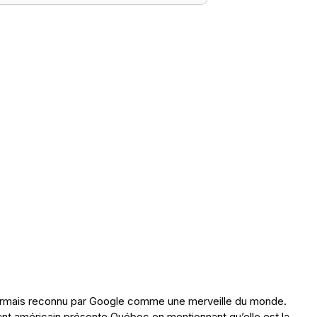
ormais reconnu par Google comme une merveille du monde.
ant américain présente Québec en mentionnant qu’elle est la