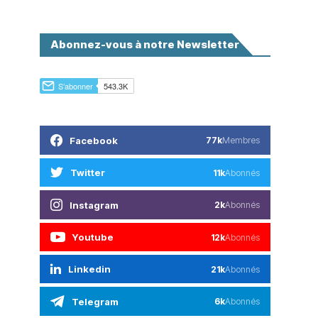
Abonnez-vous à notre Newsletter
Facebook
77k
Membres
Twitter
11k
Abonnés
Instagram
2k
Abonnés
Youtube
12k
Abonnés
Linkedin
21k
Abonnés
Telegram
6k
Abonnés