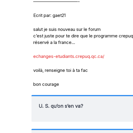
——————————-
Ecrit par: gaet21
salut je suis nouveau sur le forum
c’est juste pour te dire que le programme crepuq 
réservé a la france…
echanges-etudiants.crepuq.qc.ca/
voilà, renseigne toi à ta fac
bon courage
U. S. qu’on s’en va?