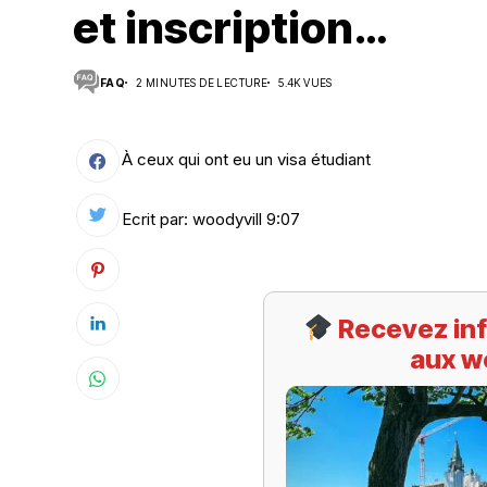
et inscription…
Suivi des démarches
FAQ
2 MINUTES DE LECTURE
5.4K VUES
Votre Profession/formation
À ceux qui ont eu un visa étudiant
Ecrit par: woodyvill 9:07
Recevez inf
aux w