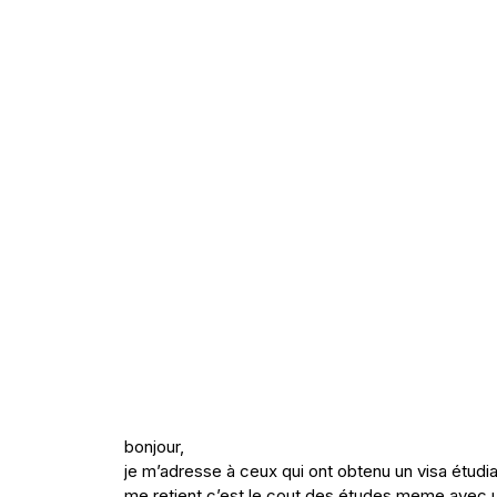
bonjour,
je m’adresse à ceux qui ont obtenu un visa étudian
me retient c’est le cout des études meme avec un