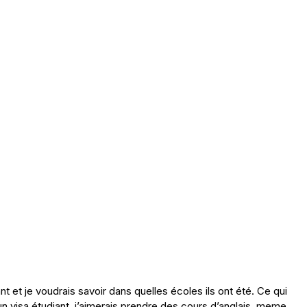
t et je voudrais savoir dans quelles écoles ils ont été. Ce qui
 visa étudiant. j’aimerais prendre des cours d’anglais, meme