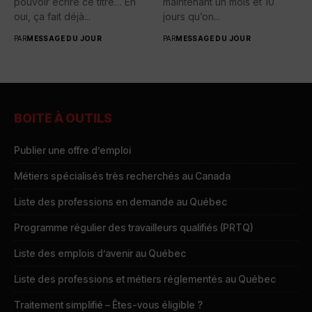
pouvoir écrire ce titre… Eh
maintenant un mois et 10
oui, ça fait déjà...
jours qu’on...
PAR
MESSAGE DU JOUR
PAR
MESSAGE DU JOUR
BOITE À OUTILS
Publier une offre d’emploi
Métiers spécialisés très recherchés au Canada
Liste des professions en demande au Québec
Programme régulier des travailleurs qualifiés (PRTQ)
Liste des emplois d’avenir au Québec
Liste des professions et métiers réglementés au Québec
Traitement simplifié – Êtes-vous éligible ?