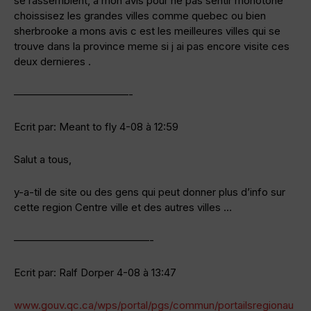
se rassemblent, a mon avis pour ne pas sentir monotone
choissisez les grandes villes comme quebec ou bien
sherbrooke a mons avis c est les meilleures villes qui se
trouve dans la province meme si j ai pas encore visite ces
deux dernieres .
———————————-
Ecrit par: Meant to fly 4-08 à 12:59
Salut a tous,
y-a-til de site ou des gens qui peut donner plus d’info sur
cette region Centre ville et des autres villes …
—————————————-
Ecrit par: Ralf Dorper 4-08 à 13:47
www.gouv.qc.ca/wps/portal/pgs/commun/portailsregionau