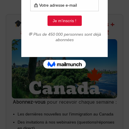
Recevez infos exclusives +
accès aux webinaires Q&R
Abonnez-vous
pour recevoir chaque semaine :
Les dernières nouvelles sur l’immigration au Canada
Des invitations à nos webinaires (questions/réponses
en direct)