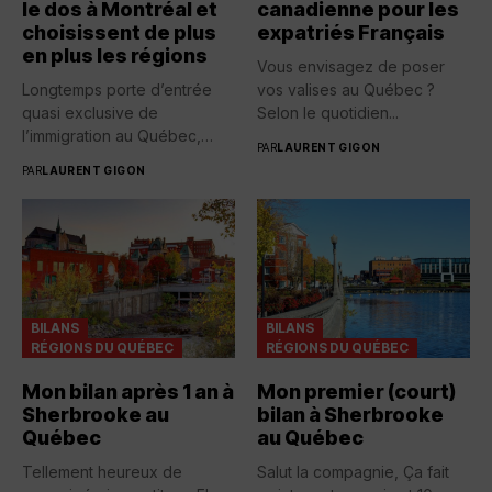
le dos à Montréal et
canadienne pour les
choisissent de plus
expatriés Français
en plus les régions
Vous envisagez de poser
Longtemps porte d’entrée
vos valises au Québec ?
quasi exclusive de
Selon le quotidien...
l’immigration au Québec,
PAR
LAURENT GIGON
Montréal voit aujourd’hui...
PAR
LAURENT GIGON
BILANS
BILANS
RÉGIONS DU QUÉBEC
RÉGIONS DU QUÉBEC
Mon bilan après 1 an à
Mon premier (court)
Sherbrooke au
bilan à Sherbrooke
Québec
au Québec
Tellement heureux de
Salut la compagnie, Ça fait