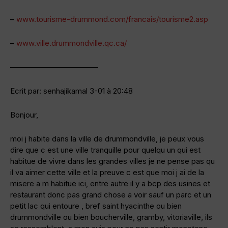
–
www.tourisme-drummond.com/francais/tourisme2.asp
–
www.ville.drummondville.qc.ca/
———————————–
Ecrit par: senhajikamal 3-01 à 20:48
Bonjour,
moi j habite dans la ville de drummondville, je peux vous
dire que c est une ville tranquille pour quelqu un qui est
habitue de vivre dans les grandes villes je ne pense pas qu
il va aimer cette ville et la preuve c est que moi j ai de la
misere a m habitue ici, entre autre il y a bcp des usines et
restaurant donc pas grand chose a voir sauf un parc et un
petit lac qui entoure , bref saint hyacinthe ou bien
drummondville ou bien boucherville, gramby, vitoriaville, ils