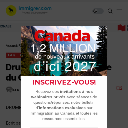
Immigrer au Canada: ressources et conseils
Accueil
FAQ
Drummondville, au centre du Québec
FAQ
RÉGIONS DU QUÉBEC
Drummondville, au centre
du Québec
2
FAQ
2 MINUTES DE LECTURE
5.6K VUES
DRUMMONDVILLE
Ecrit par: Rachel 2-01 à 11:57