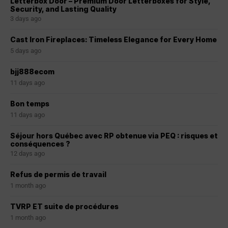
Letterbox Door – Premium Door Letterboxes for Style,
Security, and Lasting Quality
3 days ago
Cast Iron Fireplaces: Timeless Elegance for Every Home
5 days ago
bjj888ecom
11 days ago
Bon temps
11 days ago
Séjour hors Québec avec RP obtenue via PEQ : risques et
conséquences ?
12 days ago
Refus de permis de travail
1 month ago
TVRP ET suite de procédures
1 month ago