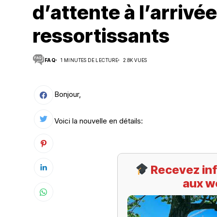
d’attente à l’arrivé
Suivi des démarches
ressortissants
Votre Profession/formation
FAQ
1 MINUTES DE LECTURE
2.8K VUES
Bonjour,
Voici la nouvelle en détails:
Recevez inf
aux w