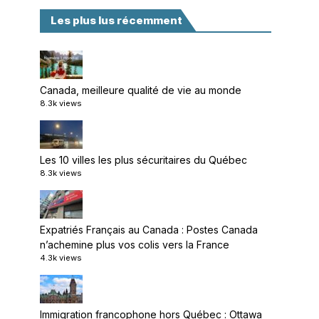
Les plus lus récemment
Canada, meilleure qualité de vie au monde
8.3k views
Les 10 villes les plus sécuritaires du Québec
8.3k views
Expatriés Français au Canada : Postes Canada
n’achemine plus vos colis vers la France
4.3k views
Immigration francophone hors Québec : Ottawa