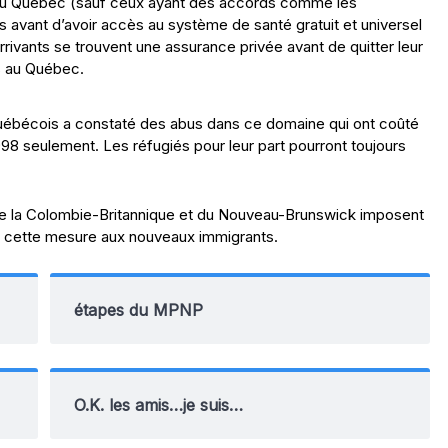
 du Québec (sauf ceux ayant des accords comme les
s avant d’avoir accès au système de santé gratuit et universel
rrivants se trouvent une assurance privée avant de quitter leur
s au Québec.
uébécois a constaté des abus dans ce domaine qui ont coûté
1998 seulement. Les réfugiés pour leur part pourront toujours
 de la Colombie-Britannique et du Nouveau-Brunswick imposent
 cette mesure aux nouveaux immigrants.
étapes du MPNP
O.K. les amis…je suis…