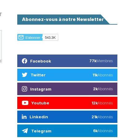
r
Abonnez-vous à notre Newsletter
Facebook
77k
Membres
Twitter
11k
Abonnés
Instagram
2k
Abonnés
Youtube
12k
Abonnés
Linkedin
21k
Abonnés
Telegram
6k
Abonnés