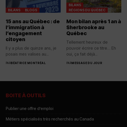
BILANS
BILANS
BLOGS
RÉGIONS DU QUÉBEC
15 ans au Québec : de
Mon bilan après 1 an à
l’immigration à
Sherbrooke au
l’engagement
Québec
citoyen
Tellement heureux de
Il y a plus de quinze ans, je
pouvoir écrire ce titre… Eh
posais mes valises au...
oui, ça fait déjà...
PAR
BÉATRICE MONTRÉAL
PAR
MESSAGE DU JOUR
BOITE À OUTILS
Publier une offre d’emploi
Métiers spécialisés très recherchés au Canada