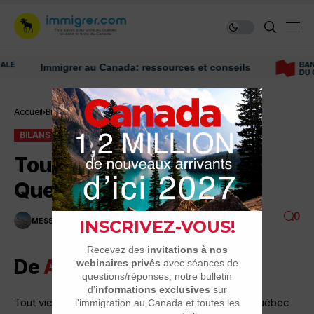
Immigrer au Canada: ressources et conseils
Accueil
Bilans
Tout vient à point. Quelques…
BILANS
Tout vient à point.
Quelques…
0
MESSAGE DU JOUR
2 MINUTES DE LECTURE
2.1K VUES
De
Anonyme
Tout vient à point. Quelques nouvelles. 8 mois au Québec