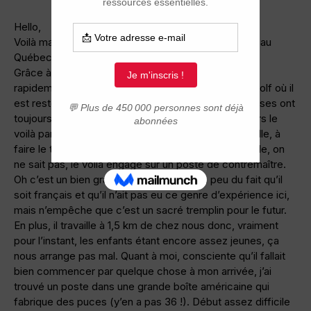
Hello,
Voilà maintenant 8 mois que nous sommes installés au
Québec, ouh la la, que le temps passe vite !
Grâce à des propriétaires adorables, mon mari a
rapidement décroché un petit job dans un club de golf où il
est resté toute la saison d’été. Mais les bonnes choses ont
toujours une fin, alors fin septembre, fini le golf. Alors le
voilà parti son petit CV à la main dans notre petite ville, à
faire le tour des entreprises. Et là, surprise ou mirâcle, on
ne sait pas, le voilà engagé sur un poste de contremaître.
Oh c’est un bien grand mot, on profite un peu du fait qu’il
soit français et qu’il n’ait pas eu ce genre d’expérience ici,
mais n’empêche que c’est un sacré tremplin pour le futur.
En plus, il travaille à 1,5 km de chez nous donc, vraiment
pour l’instant, les enfants étant encore assez jeunes, ça
nous arrange pas mal. Quant à moi, consciente qu’il fallait
bien commencer par quelque chose à mon arrivée, j’ai
trouvé un poste dans une grande boîte américaine qui
fabrique des puces (y’en a pas 36 !). Début assez difficile