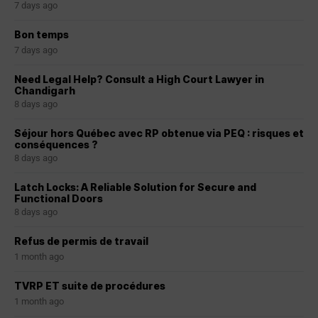
7 days ago
Bon temps
7 days ago
Need Legal Help? Consult a High Court Lawyer in
Chandigarh
8 days ago
Séjour hors Québec avec RP obtenue via PEQ : risques et
conséquences ?
8 days ago
Latch Locks: A Reliable Solution for Secure and
Functional Doors
8 days ago
Refus de permis de travail
1 month ago
TVRP ET suite de procédures
1 month ago