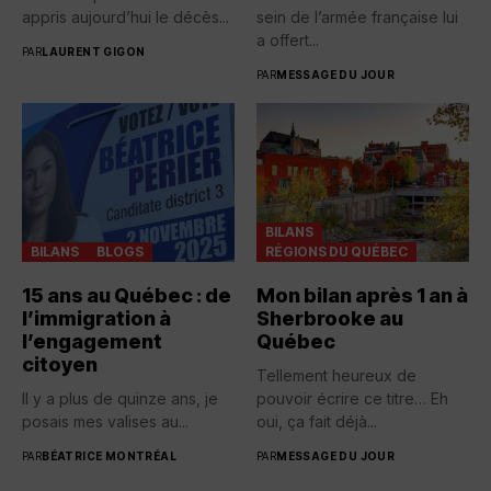
appris aujourd’hui le décès...
sein de l’armée française lui
a offert...
PAR
LAURENT GIGON
PAR
MESSAGE DU JOUR
BILANS
BILANS
BLOGS
RÉGIONS DU QUÉBEC
15 ans au Québec : de
Mon bilan après 1 an à
l’immigration à
Sherbrooke au
l’engagement
Québec
citoyen
Tellement heureux de
Il y a plus de quinze ans, je
pouvoir écrire ce titre… Eh
posais mes valises au...
oui, ça fait déjà...
PAR
BÉATRICE MONTRÉAL
PAR
MESSAGE DU JOUR