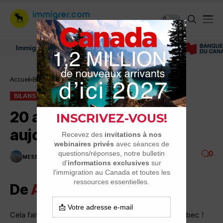
Immigrer au Canada: ressources et conseils
Accueil
Bilans
20 ans au Québec aujourd’hui
BILANS
20 ans au Québec
aujourd’hui
0
MESSAGE DU JOUR
2 MINUTES DE LECTURE
3.1K VUES
De
Alex Guillaume
Cela fait 20 ans aujourd’hui que je suis arrivé au Québec !