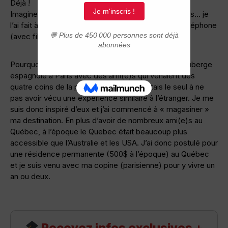
Déjà !
Imaginez en 1995… à l’époque l’internet n’existait pas… je
l’ai fait à « l’ancienne » : Avec une brochure et un téléphone
(avec fil) qui coûtait une fortune !
Pourquoi je suis venu au Québec ? : Car je vivais l’auberge
espagnole à Paris avec des ami(e)s qui venaient des
quatre coins de la planète. Par contre j’étais le seul à ne
pas avoir vécu une expérience similaire à l’étranger. Je me
suis donc inspiré d’eux et j’ai commencé à « magasiner »
ma destination. En plus d’avoir de nombreux ami(e)s au
Québec, à l’époque le Quebec était beaucoup plus
accessible que l’Australie et les USA. J’ai donc postulé pour
une résidence permanente (500$ à l’époque) au Québec
et je suis venu avec ma copine (parisienne) pour y vivre un
an ou deux.
Recevez infos exclusives +