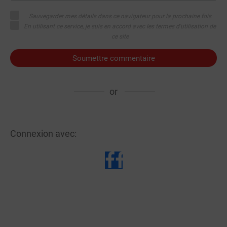
Sauvegarder mes détails dans ce navigateur pour la prochaine fois
En utilisant ce service, je suis en accord avec les termes d'utilisation de
ce site
Soumettre commentaire
or
Connexion avec: