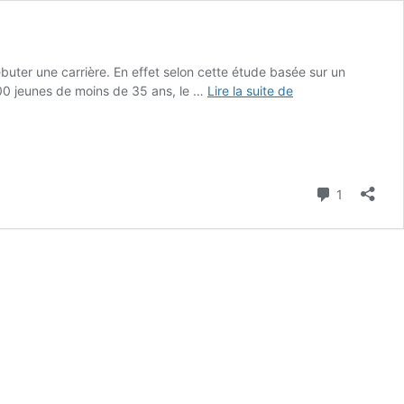
uter une carrière. En effet selon cette étude basée sur un
Canada,
00 jeunes de moins de 35 ans, le …
Lire la suite de
le
meilleur
pays
pour
débuter
Commenta
1
une
carrière